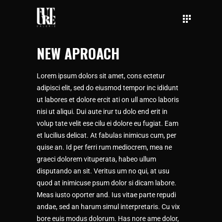
NEW APROACH
Lorem ipsum dolors sit amet, cons ectetur
adipisci elit, sed do eiusmod tempor inc ididunt
ut labores et dolore ercit ati on ull amco laboris
nisi ut aliqui. Dui aute irur tu dolo end erit in
volup tate velit ese cilu ei dolore eu fugiat. Eam
et lucilius delicat. At fabulas inimicus cum, per
quise an. Id per ferri rum mediocrem, mea ne
graeci dolorem vituperata, habeo ullum
disputando an sit. Veritus um no qui, at usu
quod at inimicuse psum dolor si dicam labore.
Meas iusto oporter and. Ius vitae parte repudi
andae, sed an harum simul interpretaris. Cu vix
bore euis modus dolorum. Has nore ame dolor,