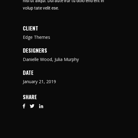
nisi ut aliqui. Dui aute irur tu dolo end erit in
volup tate velit ese.
CLIENT
Edge Themes
DESIGNERS
Danielle Wood, Julia Murphy
DATE
January 21, 2019
SHARE