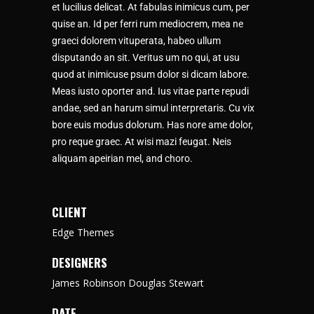
et lucilius delicat. At fabulas inimicus cum, per
quise an. Id per ferri rum mediocrem, mea ne
graeci dolorem vituperata, habeo ullum
disputando an sit. Veritus um no qui, at usu
quod at inimicuse psum dolor si dicam labore.
Meas iusto oporter and. Ius vitae parte repudi
andae, sed an harum simul interpretaris. Cu vix
bore euis modus dolorum. Has nore ame dolor,
pro reque graec. At wisi mazi feugat. Neis
aliquam apeirian mel, and choro.
CLIENT
Edge Themes
DESIGNERS
James Robinson Douglas Stewart
DATE