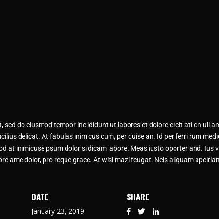
 sed do eiusmod tempor inc ididunt ut labores et dolore ercit ati on ull amco
t lucilius delicat. At fabulas inimicus cum, per quise an. Id per ferri rum 
uod at inimicuse psum dolor si dicam labore. Meas iusto oporter and. Ius 
re ame dolor, pro reque graec. At wisi mazi feugat. Neis aliquam apeiria
DATE
SHARE
January 23, 2019