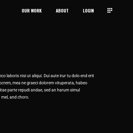
OUR WORK
ABOUT
LOGIN
 laboris nisi ut aliqui. Dui aute irur tu dolo end erit
mediocrem, mea ne graeci dolorem vituperata, habeo
vitae parte repudi andae, sed an harum simul
n mel, and choro.