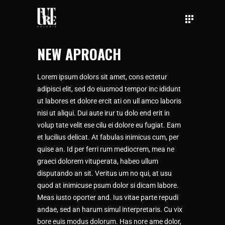
NEW APROACH
Lorem ipsum dolors sit amet, cons ectetur
adipisci elit, sed do eiusmod tempor inc ididunt
ut labores et dolore ercit ati on ull amco laboris
nisi ut aliqui. Dui aute irur tu dolo end erit in
volup tate velit ese cilu ei dolore eu fugiat. Eam
et lucilius delicat. At fabulas inimicus cum, per
quise an. Id per ferri rum mediocrem, mea ne
graeci dolorem vituperata, habeo ullum
disputando an sit. Veritus um no qui, at usu
quod at inimicuse psum dolor si dicam labore.
Meas iusto oporter and. Ius vitae parte repudi
andae, sed an harum simul interpretaris. Cu vix
bore euis modus dolorum. Has nore ame dolor,